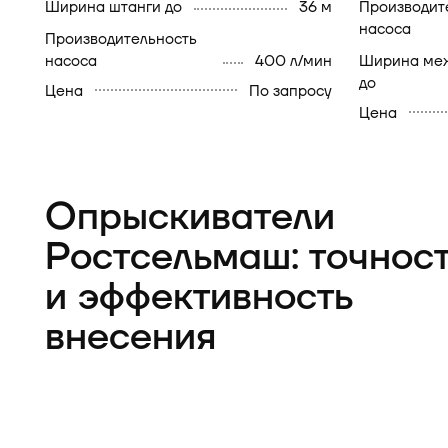
Ширина штанги до
36 м
Производительность
насоса
Производительность
насоса
400 л/мин
Ширина междурядий
до
Цена
По запросу
Цена
Опрыскиватели
Ростсельмаш: точнос
и эффективность
внесения