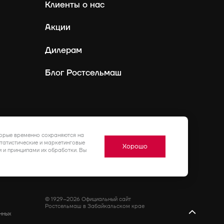
Клиенты о нас
Акции
Дилерам
Блог Ростсельмаш
Россия
Ру
торые временно сохраняются на
статистические и маркетинговые
Хорошо
 и принципами их обработки. Вы
© 1929–2026 Официальный сайт
Ростсельмаш в Забайкальском крае
нных