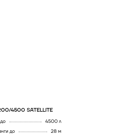
200/4500 SATELLITE
 до
4500 л
анги до
28 м