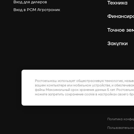
Вход для дилеров
Техника
Вход в РСМ Агротроник
Финансир
Точное зе
Закупки
Ростсельмаш использует общеотраслевую технологию, назыв
вашем компьютере или мобильном устройстве, и обеспечиваю
файлы Максимальный срок хранения данных 5 лет. Ростсельм
можете запретить сохранение cookie в настройках своего бр
Политика конфи
Пользовательск