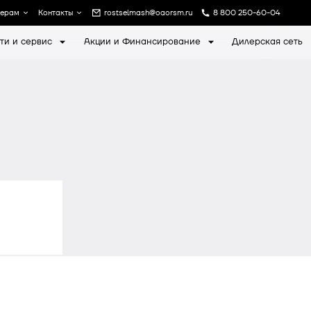
лерам
Контакты
rostselmash@oaorsm.ru
8 800 250-60-04
ти и сервис
Акции и Финансирование
Дилерская сеть
а
Записаться на экскурсию