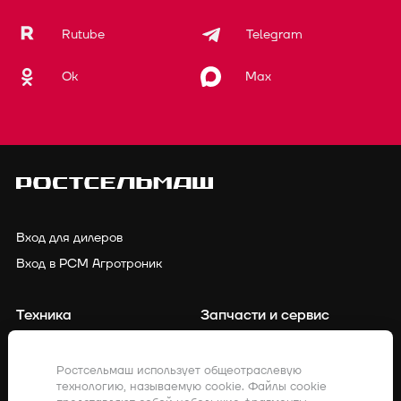
Rutube
Telegram
Ok
Max
Вход для дилеров
Вход в РСМ Агротроник
Техника
Запчасти и сервис
Финансирование
Контакты
Ростсельмаш использует общеотраслевую
технологию, называемую cookie. Файлы cookie
Точное земледелие
Клиенты о нас