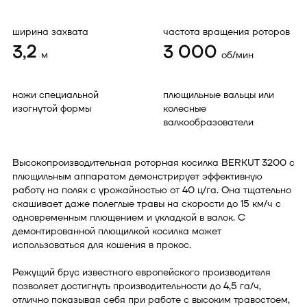
ширина захвата
частота вращения роторов
3,2
3 000
м
об/мин
ножи специальной
плющильные вальцы или
изогнутой формы
колесные
валкообразователи
Высокопроизводительная роторная косилка BERKUT 3200 с
плющильным аппаратом демонстрирует эффективную
работу на полях с урожайностью от 40 ц/га. Она тщательно
скашивает даже полеглые травы на скорости до 15 км/ч с
одновременным плющением и укладкой в валок. С
демонтированной плющилкой косилка может
использоваться для кошения в прокос.
Режущий брус известного европейского производителя
позволяет достигнуть производительности до 4,5 га/ч,
отлично показывая себя при работе с высоким травостоем,