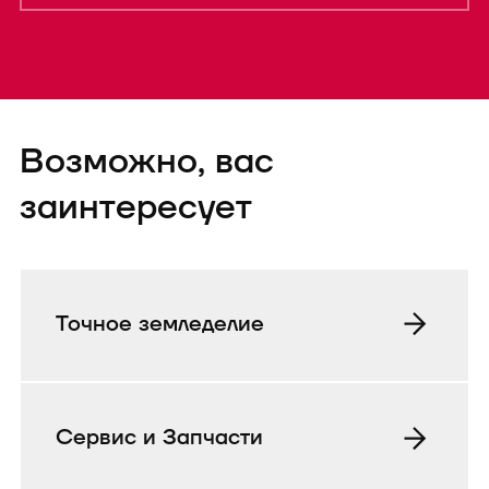
Форма успешно
Возможно, вас
отправленаTEST
заинтересует
Точное земледелие
Сервис и Запчасти