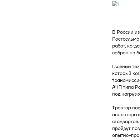
В России и
Ростсельма
работ, когд
собран на б
Главный те
который ко
трансмисси
АКП типа Po
под нагрузк
Трактор пов
оператора 
стандартов.
пройдут пол
опытно-про