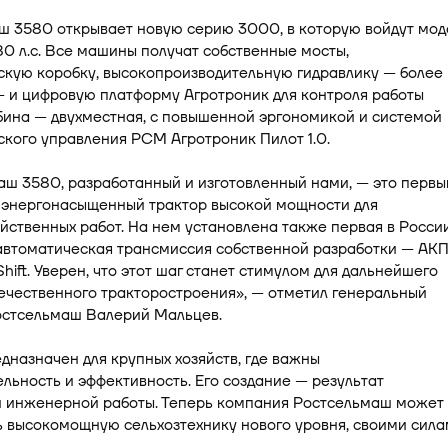
ш 3580 открывает новую серию 3000, в которую войдут мод
80 л.с. Все машины получат собственные мосты,
скую коробку, высокопроизводительную гидравлику — более
— и цифровую платформу Агротроник для контроля работы
бина — двухместная, с повышенной эргономикой и системой
кого управления РСМ Агротроник Пилот 1.0.
ш 3580, разработанный и изготовленный нами, — это первы
 энергонасыщенный трактор высокой мощности для
йственных работ. На нем установлена также первая в Росси
автоматическая трансмиссия собственной разработки — АК
hift. Уверен, что этот шаг станет стимулом для дальнейшего
ечественного тракторостроения», — отметил генеральный
остсельмаш Валерий Мальцев.
дназначен для крупных хозяйств, где важны
льность и эффективность. Его создание — результат
 инженерной работы. Теперь компания Ростсельмаш может
 высокомощную сельхозтехнику нового уровня, своими сила