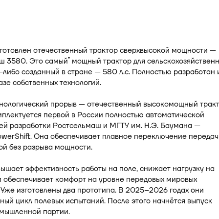
зготовлен отечественный трактор сверхвысокой мощности —
*
ш 3580. Это самый
мощный трактор для сельскохозяйствен
а-либо созданный в стране — 580 л.с. Полностью разработан 
азе собственных технологий.
хнологический прорыв — отечественный высокомощный тракт
мплектуется первой в России полностью автоматической
ей разработки Ростсельмаш и МГТУ им. Н.Э. Баумана —
werShift. Она обеспечивает плавное переключение передач
ой без разрыва мощности.
ышает эффективность работы на поле, снижает нагрузку на
и обеспечивает комфорт на уровне передовых мировых
 Уже изготовлены два прототипа. В 2025–2026 годах они
ный цикл полевых испытаний. После этого начнётся выпуск
мышленной партии.