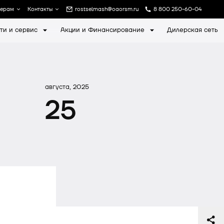
лерам
Контакты
rostselmash@oaorsm.ru
8 800 250-60-04
ти и сервис
Акции и Финансирование
Дилерская сеть
а
Записаться на экскурсию
августа, 2025
25