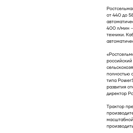
Ростсельма
от 440 до 5
автоматиче
400 л/мин 
техники. Ка
автоматичес
«Ростсельма
российский
сельскохозя
полностью 
типа PowerS
развития от
директор Р
Трактор пре
производите
масштабной
производить